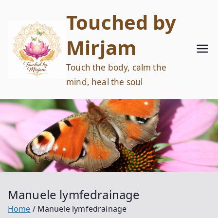
Ga
Touched by
naar
de
Mirjam
inhoud
Touch the body, calm the
mind, heal the soul
Manuele lymfedrainage
Home
Manuele lymfedrainage