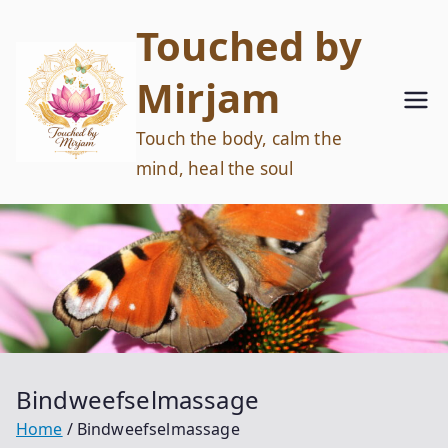
Ga
Touched by
naar
de
Mirjam
inhoud
Touch the body, calm the
mind, heal the soul
Bindweefselmassage
Home
Bindweefselmassage